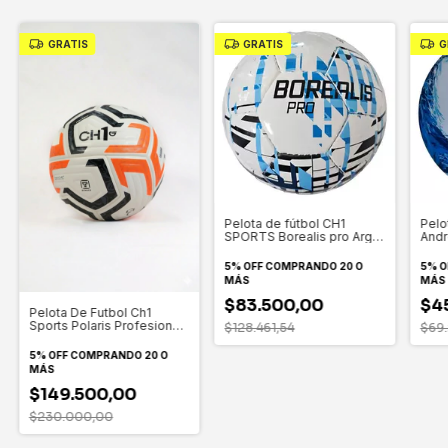
GRATIS
GRATIS
G
Pelota de fútbol CH1
Pelo
SPORTS Borealis pro Arg
Andr
N5 Azul
5% OFF
COMPRANDO 20 O
5% O
MÁS
MÁS
$83.500,00
$4
Pelota De Futbol Ch1
Sports Polaris Profesional
$128.461,54
$69.
N5 Color Naranja
5% OFF
COMPRANDO 20 O
MÁS
$149.500,00
$230.000,00