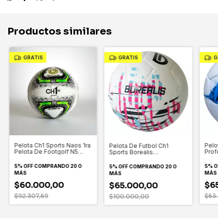
Productos similares
GRATIS
GRATIS
G
Pelo
Pelota Ch1 Sports Naos 1ra
Pelota De Futbol Ch1
Prof
Pelota De Footgolf N5
Sports Borealis
Futb
Color Verde
Entrenamiento N5 Color
Rosa
5% O
5% OFF
COMPRANDO 20 O
5% OFF
COMPRANDO 20 O
MÁS
MÁS
MÁS
$6
$60.000,00
$65.000,00
$63
$92.307,69
$100.000,00