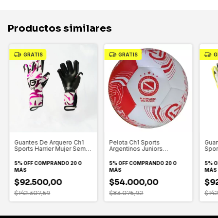
Productos similares
GRATIS
GRATIS
G
Guan
Guantes De Arquero Ch1
Pelota Ch1 Sports
Spor
Sports Harrier Mujer Semi
Argentinos Juniors
Prof
Profesionales Fucsia
Licencia Oficial N5 Aajj
Rojo y blanco
5% O
5% OFF
COMPRANDO 20 O
5% OFF
COMPRANDO 20 O
MÁS
MÁS
MÁS
$9
$92.500,00
$54.000,00
$142
$142.307,69
$83.076,92